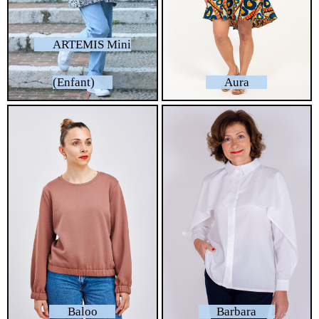
ARTEMIS Mini
(Enfant)
Aura
Baloo
Barbara