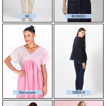
Rê
ROMEO
Shérazade
SIRIUS