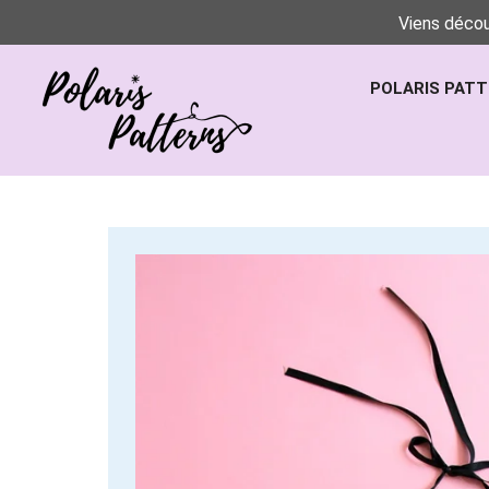
Viens décou
POLARIS PAT