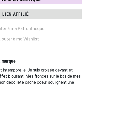
LIEN AFFILIÉ
ter à ma Patronthèque
jouter à ma Wishlist
la marque
et intemporelle. Je suis croisée devant et
 effet blousant. Mes fronces sur le bas de mes
mon décolleté cache coeur soulignent une