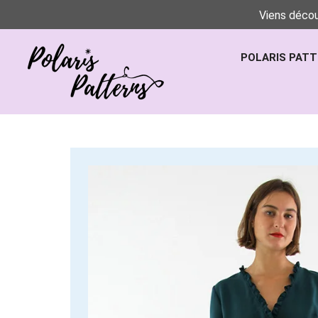
Viens décou
POLARIS PAT