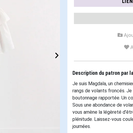
LIE
Ajou
A
Description du patron par 
Je suis Magdala, un chemisi
rangs de volants froncés. Je
boutonnage rapportée. Un col
Sous une abondance de volan
vous amène la légèreté d’êtr
plénitude. Laissez-vous cou
journées.