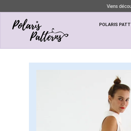
Viens décou
POLARIS PAT