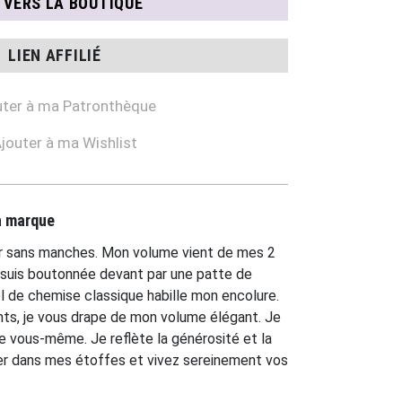
N VERS LA BOUTIQUE
LIEN AFFILIÉ
ter à ma Patronthèque
jouter à ma Wishlist
la marque
er sans manches. Mon volume vient de mes 2
 suis boutonnée devant par une patte de
 de chemise classique habille mon encolure.
ts, je vous drape de mon volume élégant. Je
e vous-même. Je reflète la générosité et la
ler dans mes étoffes et vivez sereinement vos