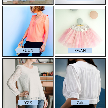
SUUN
SWAN
YZE
Zak