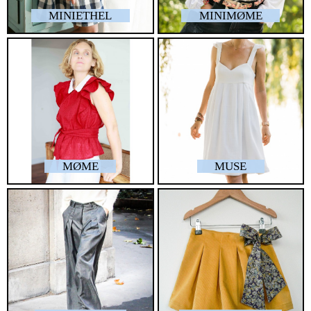
MINIETHEL
MINIMØME
MØME
MUSE