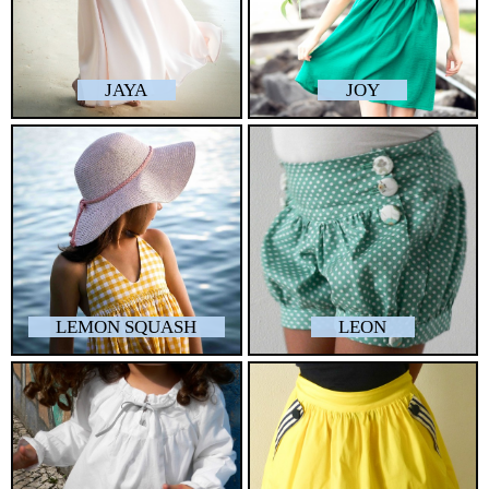
JAYA
JOY
LEMON SQUASH
LEON