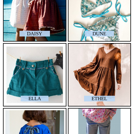
DAISY
DUNE
ELLA
ETHEL