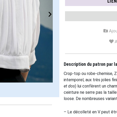
LIE
Ajou
A
Description du patron par 
Crop-top ou robe-chemise, Za
intemporel, aux très jolies f
et dos
) lui confèrent un char
ceinture ne serre pas la tail
loose. De nombreuses varian
– Le décolleté en V peut êtr