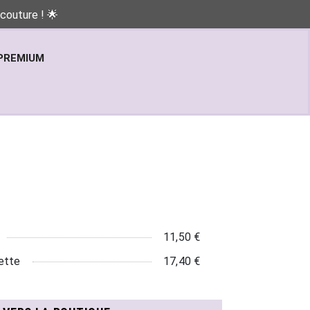
couture ! 🌟
PREMIUM
11,50 €
ette
17,40 €