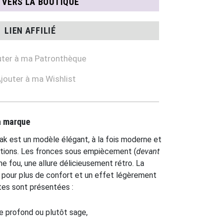
N VERS LA BOUTIQUE
LIEN AFFILIÉ
ter à ma Patronthèque
jouter à ma Wishlist
la marque
k est un modèle élégant, à la fois moderne et
initions. Les fronces sous empiècement (
devant
me fou, une allure délicieusement rétro. La
le pour plus de confort et un effet légèrement
tes sont présentées :
e profond ou plutôt sage,