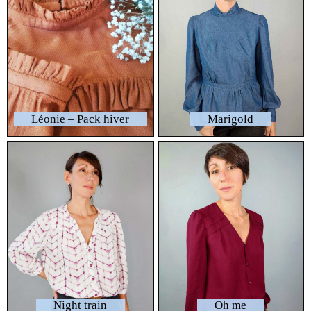
Léonie – Pack hiver
Marigold
Night train
Oh me