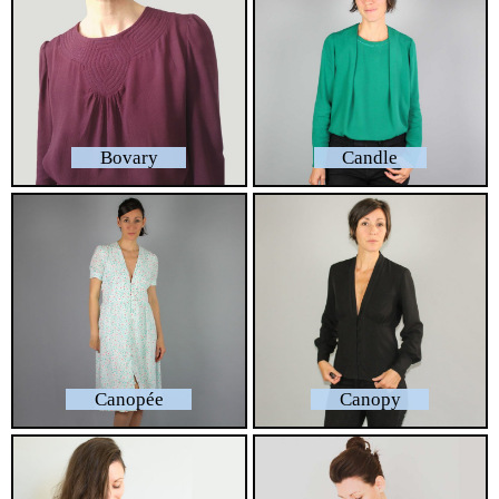
Bovary
Candle
Canopée
Canopy