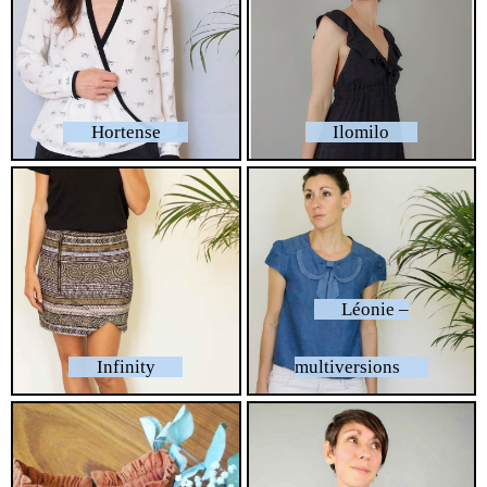
Hortense
Ilomilo
Léonie –
Infinity
multiversions