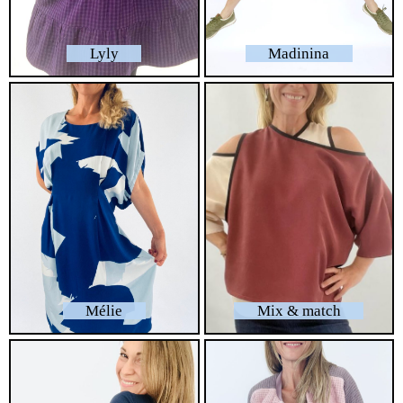
Lyly
Madinina
Mélie
Mix & match