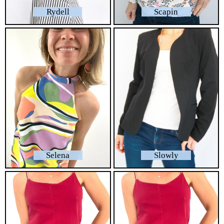
Rydell
Scapin
Selena
Slowly