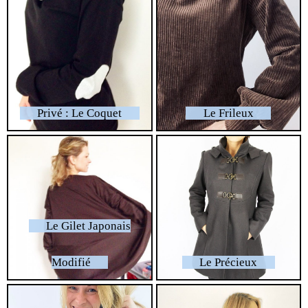
Privé : Le Coquet
Le Frileux
Le Gilet Japonais
Modifié
Le Précieux