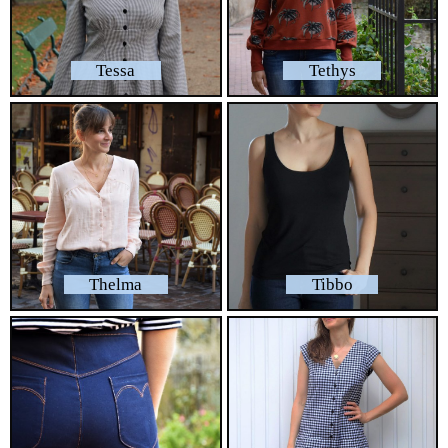
Tessa
Tethys
Thelma
Tibbo