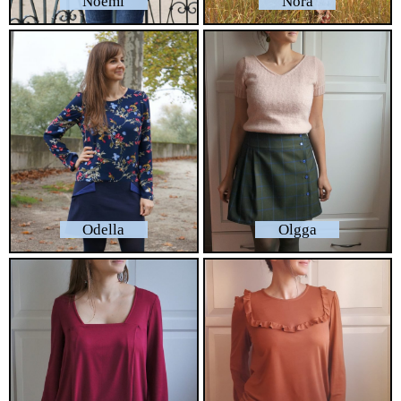
Noemi
Nora
Odella
Olgga