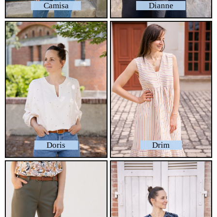
Camisa
Dianne
Doris
Drim