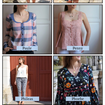
Paule
Penny
Phileas
Phoebe