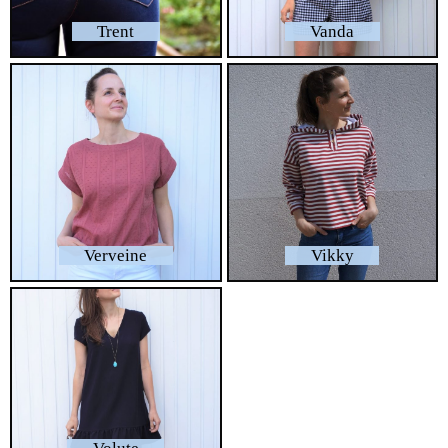
Trent
Vanda
Verveine
Vikky