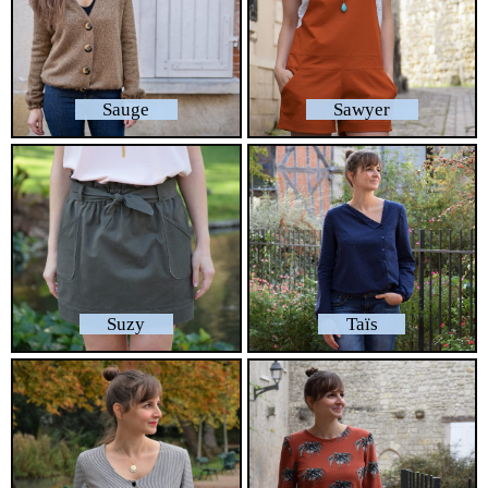
Sauge
Sawyer
Suzy
Taïs