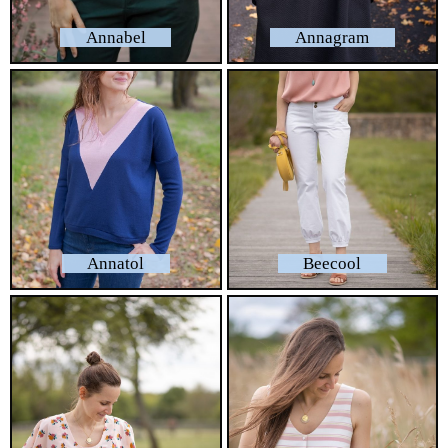
Annabel
Annagram
Annatol
Beecool