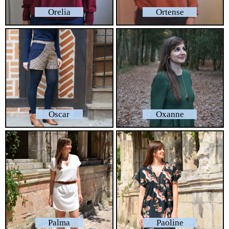
Orelia
Ortense
Oscar
Oxanne
Palma
Paoline