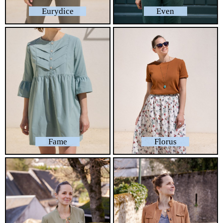
Eurydice
Even
Fame
Florus