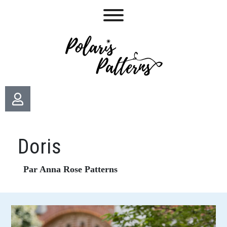
Doris
Par Anna Rose Patterns