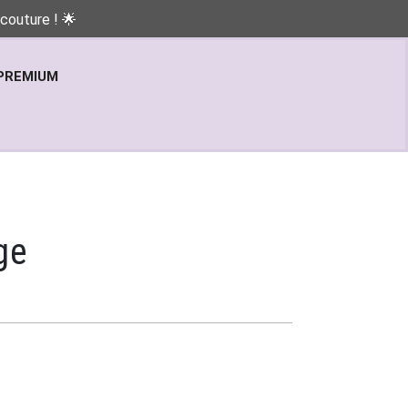
couture ! 🌟
PREMIUM
ge