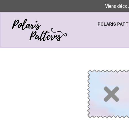
Viens décou
POLARIS PAT