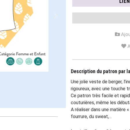
LIE
Ajou
A
Description du patron par 
Une jolie veste de berger, l’
rigoureux, avec une touche t
Ce patron très facile et rapi
couturières, même les début
A réaliser dans une matière «
fourrure, du sweat,…