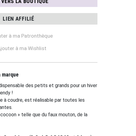
N VERS LA BOUTIQUE
LIEN AFFILIÉ
ter à ma Patronthèque
jouter à ma Wishlist
la marque
indispensable des petits et grands pour un hiver
rendy !
de à coudre, est réalisable par toutes les
antes.
 cocoon » telle que du faux mouton, de la