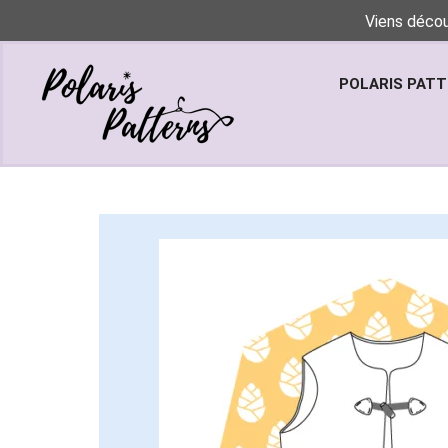
Viens décou
POLARIS PAT