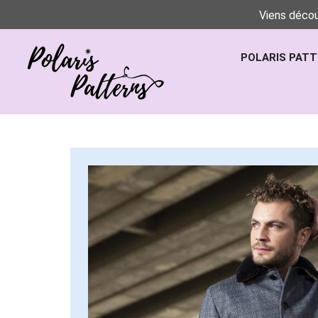
Viens décou
POLARIS PAT