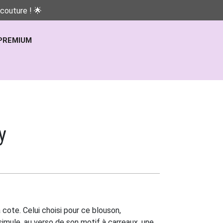
couture ! 🌟
PREMIUM
y
 cote. Celui choisi pour ce blouson,
ssimule, au verso de son motif à carreaux, une