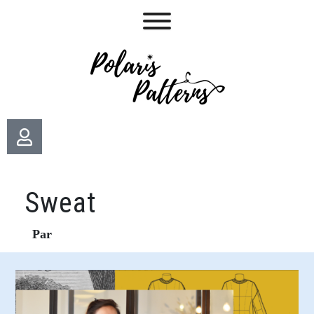
Sweat
Par