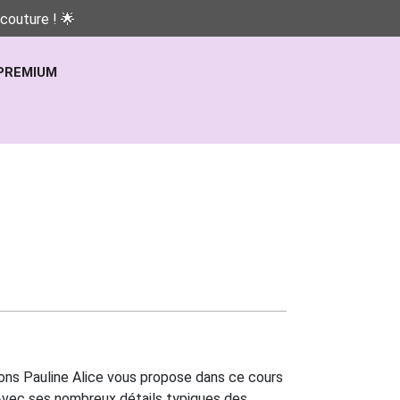
couture ! 🌟
PREMIUM
trons Pauline Alice vous propose dans ce cours
 Avec ses nombreux détails typiques des