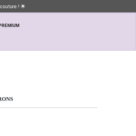
couture ! 🌟
PREMIUM
RONS