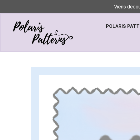
Viens décou
POLARIS PAT