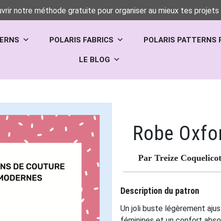
vrir notre méthode gratuite pour organiser au mieux tes projets 
TERNS
POLARIS FABRICS
POLARIS PATTERNS 
LE BLOG
Robe Oxfo
Par Treize Coquelico
Description du patron
Un joli buste légèrement aju
féminines et un confort abso