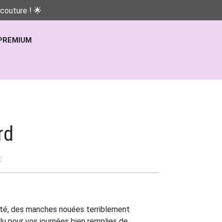
couture ! 🌟
PREMIUM
rd
t
sté, des manches nouées terriblement
lu pour vos journées bien remplies de