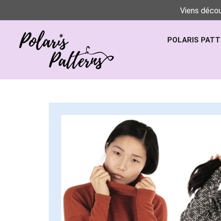
Viens décou
POLARIS PAT