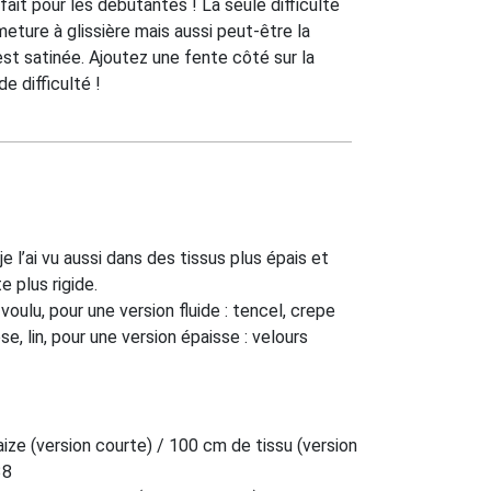
fait pour les débutantes ! La seule difficulté
meture à glissière mais aussi peut-être la
 est satinée. Ajoutez une fente côté sur la
e difficulté !
je l’ai vu aussi dans des tissus plus épais et
e plus rigide.
ulu, pour une version fluide : tencel, crepe
e, lin, pour une version épaisse : velours
ize (version courte) / 100 cm de tissu (version
38