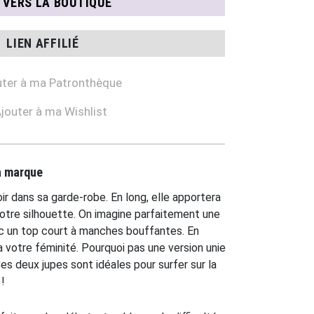
N VERS LA BOUTIQUE
LIEN AFFILIÉ
ter à ma Patronthèque
jouter à ma Wishlist
la marque
ir dans sa garde-robe. En long, elle apportera
votre silhouette. On imagine parfaitement une
vec un top court à manches bouffantes. En
a votre féminité. Pourquoi pas une version unie
Ces deux jupes sont idéales pour surfer sur la
!