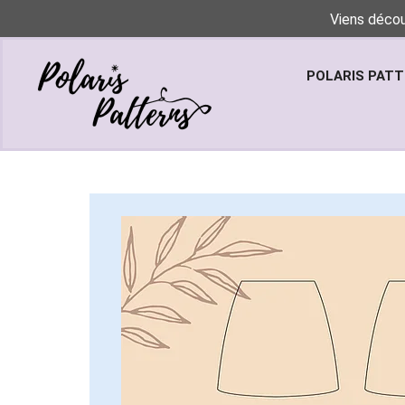
Viens décou
POLARIS PAT