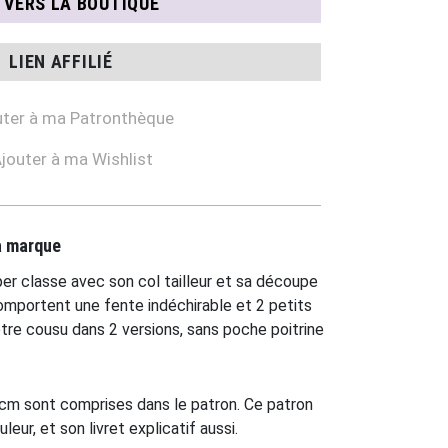
N VERS LA BOUTIQUE
LIEN AFFILIÉ
ter à ma Patronthèque
jouter à ma Wishlist
la marque
per classe avec son col tailleur et sa découpe
mportent une fente indéchirable et 2 petits
tre cousu dans 2 versions, sans poche poitrine
cm sont comprises dans le patron. Ce patron
ur, et son livret explicatif aussi.