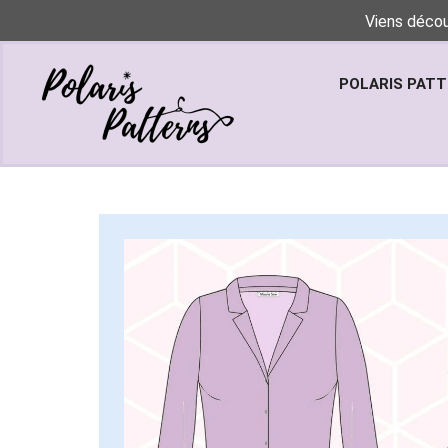
Viens décou
POLARIS PAT