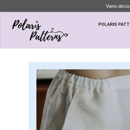
Viens décou
POLARIS PAT