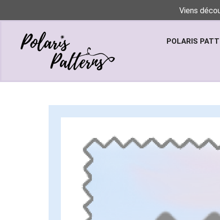
Viens décou
POLARIS PAT