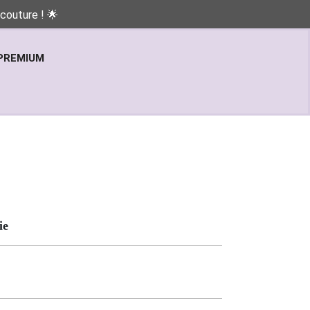
couture ! 🌟
PREMIUM
ie