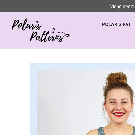
Viens décou
POLARIS PAT