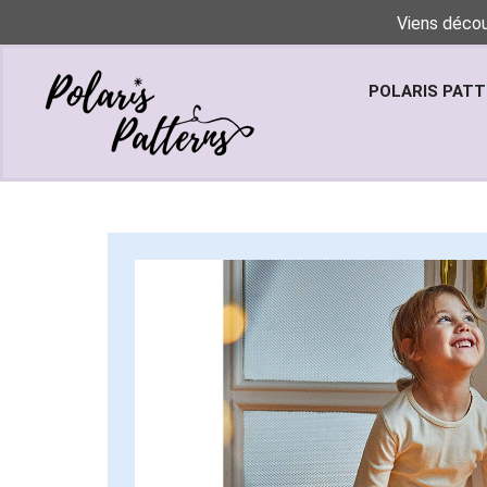
Viens décou
POLARIS PAT