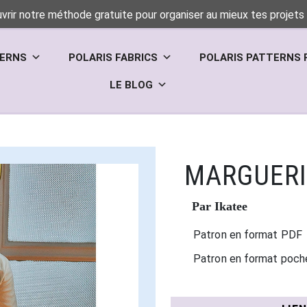
vrir notre méthode gratuite pour organiser au mieux tes projets 
TERNS
POLARIS FABRICS
POLARIS PATTERNS 
LE BLOG
MARGUERI
Par Ikatee
Patron en format PDF
Patron en format poch