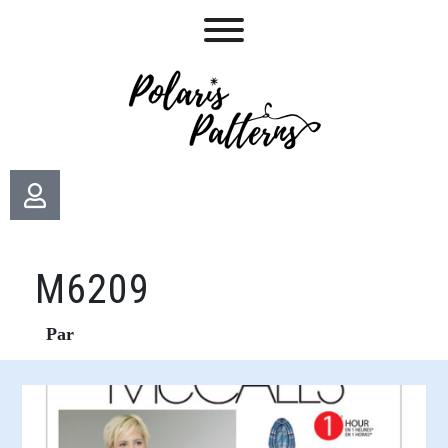
M6209
Par