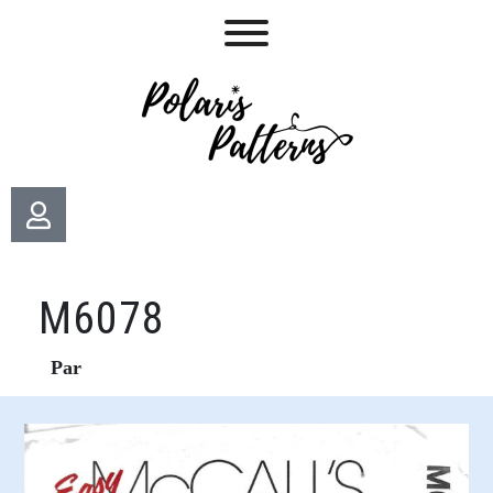
M6078
Par