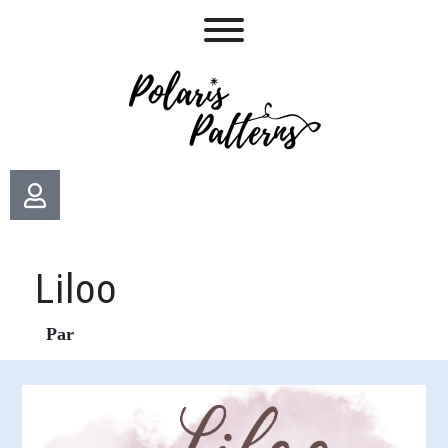
Liloo
Par