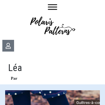
Léa
Par