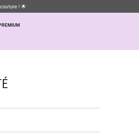
couture ! 🌟
PREMIUM
TÉ