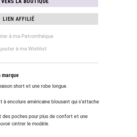
N VERS LA BOUTIQUE
LIEN AFFILIÉ
ter à ma Patronthèque
jouter à ma Wishlist
la marque
naison short et une robe longue.
ut à encolure américaine blousant qui s’attache
t des poches pour plus de confort et une
uvoir cintrer le modèle.