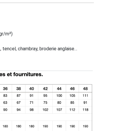
 gr/m²)
e, tencel, chambray, broderie anglaise…