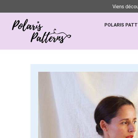
Viens décou
POLARIS PAT