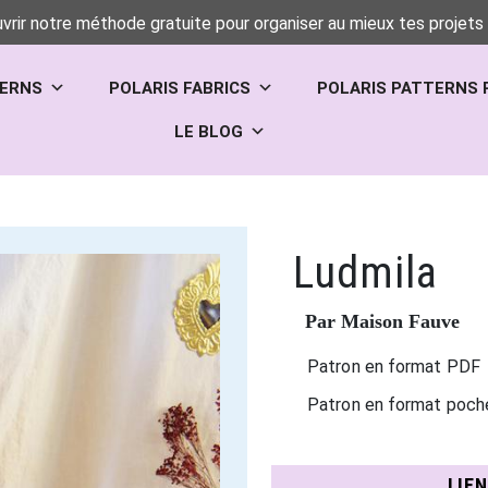
vrir notre méthode gratuite pour organiser au mieux tes projets 
TERNS
POLARIS FABRICS
POLARIS PATTERNS 
LE BLOG
Ludmila
Par Maison Fauve
Patron en format PDF
Patron en format poch
LIE