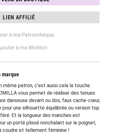
LIEN AFFILIÉ
ter à ma Patronthèque
jouter à ma Wishlist
la marque
un même patron, c’est aussi cela la touche
DMILLA vous permet de réaliser des tenues
lure danseuse devant ou dos, faux cache-cœur,
 pour une silhouette équilibrée ou version top
éféré. Et la longueur des manches est
r un porté plissé nonchalant sur le poignet,
 coudre et tellement féminine !