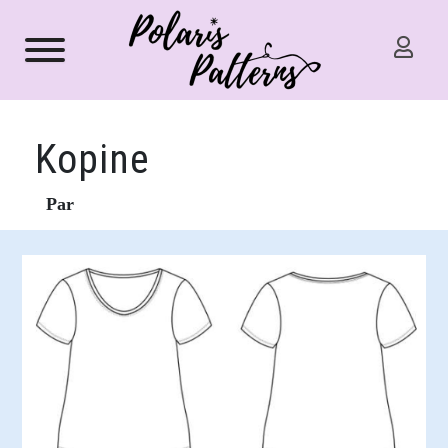
Kopine
Par