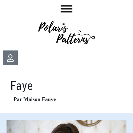
Faye
Par Maison Fauve