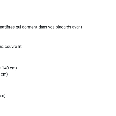
 matières qui dorment dans vos placards avant
ux, couvre lit…
ze 140 cm)
0 cm)
cm)