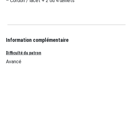
– Cordon / lacet + 2 ou 4 œillets
Information complémentaire
Difficulté du patron
Avancé