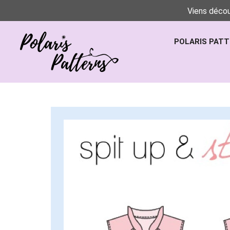
Viens décou
POLARIS PAT