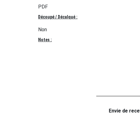
PDF
Découpé / Décalqué :
Non
Notes :
Envie de recev