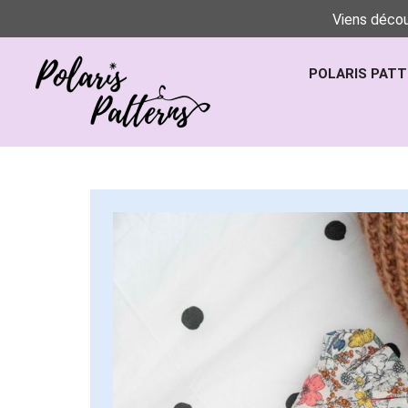
Viens décou
POLARIS PAT