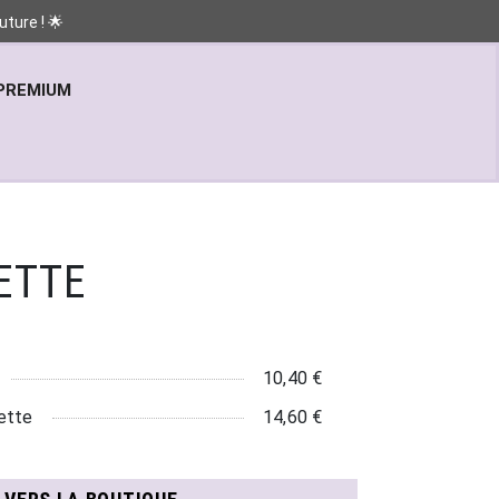
ture ! 🌟
PREMIUM
ETTE
10,40 €
ette
14,60 €