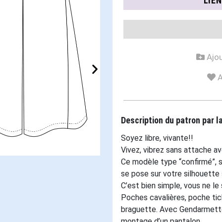
LIE
Ajou
A
Description du patron par 
Soyez libre, vivante!!
Vivez, vibrez sans attache 
Ce modèle type “confirmé”, 
se pose sur votre silhouette
C’est bien simple, vous ne l
Poches cavalières, poche tic
braguette. Avec Gendarmette
montage d’un pantalon.