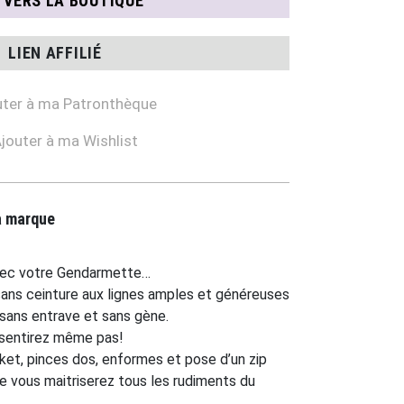
N VERS LA BOUTIQUE
LIEN AFFILIÉ
ter à ma Patronthèque
jouter à ma Wishlist
la marque
avec votre Gendarmette…
sans ceinture aux lignes amples et généreuses
 sans entrave et sans gène.
e sentirez même pas!
ket, pinces dos, enformes et pose d’un zip
 vous maitriserez tous les rudiments du