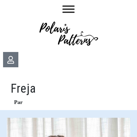
Freja
Par