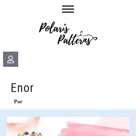
Enor
Par