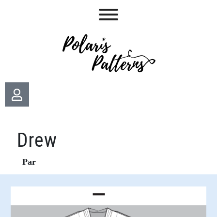
Drew
Par