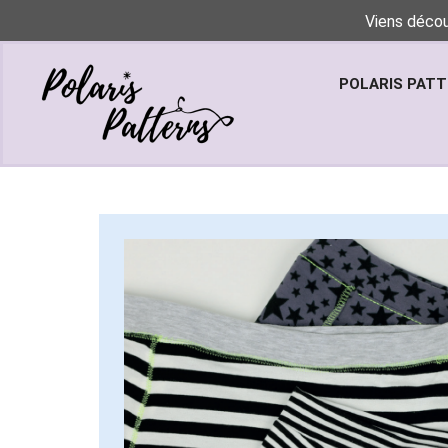
Viens décou
POLARIS PAT