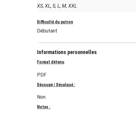
XS, XL, S, L, M, XXL
Difficulté du patron
Débutant
Informations personnelles
Format détenu
PDF
Découpé / Décalqué :
Non
Notes :