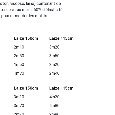
oton, viscose, laine) contenant de
 tenue et au moins 60% d’élasticité.
pour raccorder les motifs.
Laize 150cm
Laize 115cm
2m10
3m20
2m50
3m50
1m50
2m20
1m70
2m40
Laize 150cm
Laize 115cm
3m10
4m20
3m70
4m80
2m20
2m90