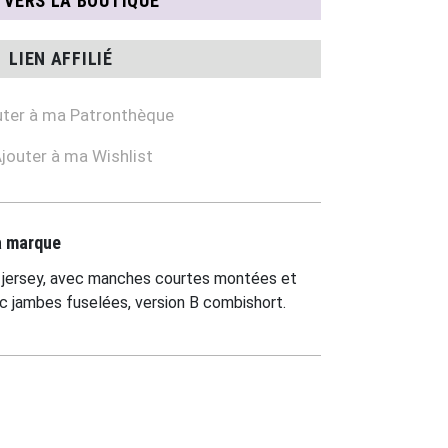
N VERS LA BOUTIQUE
LIEN AFFILIÉ
ter à ma Patronthèque
jouter à ma Wishlist
la marque
 jersey, avec manches courtes montées et
ec jambes fuselées, version B combishort.