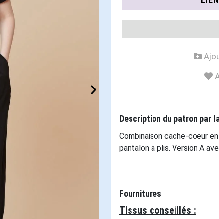
LIE
Ajou
A
Description du patron par 
Combinaison cache-coeur en
pantalon à plis. Version A av
Fournitures
Tissus conseillés :