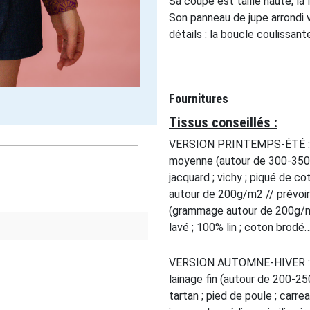
Sa coupe est taille haute, la
Son panneau de jupe arrondi v
détails : la boucle coulissant
Fournitures
Tissus conseillés :
VERSION PRINTEMPS-ÉTÉ : g
moyenne (autour de 300-350g/
jacquard ; vichy ; piqué de 
autour de 200g/m2 // prévoir
(grammage autour de 200g/m2 
lavé ; 100% lin ; coton brodé
VERSION AUTOMNE-HIVER : g
lainage fin (autour de 200-250
tartan ; pied de poule ; carrea