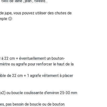
 ; twill de laine ; jean ; tweed…
de jupe, vous pouvez utiliser des chutes de
mple 🙂
18 à 22 cm + éventuellement un bouton-
ètre ou agrafe pour renforcer le haut de la
nvisible de 22 cm + 1 agrafe vêtement à placer
 (x2) ou boucle coulissante d’environ 25-30 mm
tes, pas besoin de boucle ou de bouton.