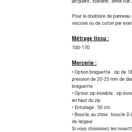
jacquard ; suédine ; simili cuir
Pour la doublure de panneau 
viscose ou de coton par exe
Métrage tissu :
100-170
Mercerie :
• Option braguette : zip de 
pression de 20-25 mm de diam
braguette
• Option zip invisible : zip i
en haut du zip
• Entoilage : 50 cm
• Boucle, au choix : boucle D
de largeur
Si vous choisissez les nouet