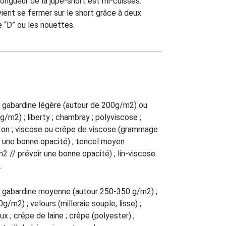
 longueur de la jupe-short est mi-cuisses.
ient se fermer sur le short grâce à deux
e “D” ou les nouettes.
abardine légère (autour de 200g/m2) ou
m2) ; liberty ; chambray ; polyviscose ;
coton ; viscose ou crêpe de viscose (grammage
 une bonne opacité) ; tencel moyen
// prévoir une bonne opacité) ; lin-viscose
…
abardine moyenne (autour 250-350 g/m2) ;
g/m2) ; velours (milleraie souple, lisse) ;
ux ; crêpe de laine ; crêpe (polyester) ;