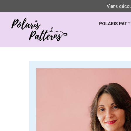
Viens décou
POLARIS PAT