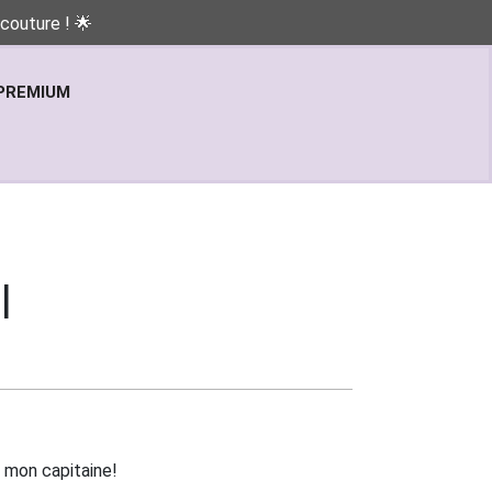
couture ! 🌟
PREMIUM
l
 mon capitaine!