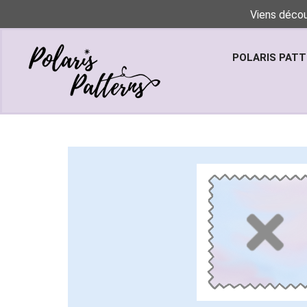
Viens décou
POLARIS PAT