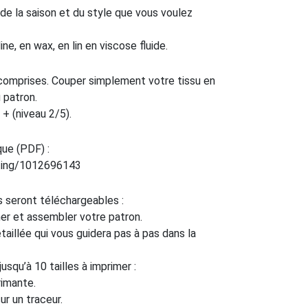
de la saison et du style que vous voulez
e, en wax, en lin en viscose fluide.
omprises. Couper simplement votre tissu en
 patron.
+ (niveau 2/5).
que (PDF) :
sting/1012696143
rs seront téléchargeables :
mer et assembler votre patron.
illée qui vous guidera pas à pas dans la
squ’à 10 tailles à imprimer :
rimante.
r un traceur.