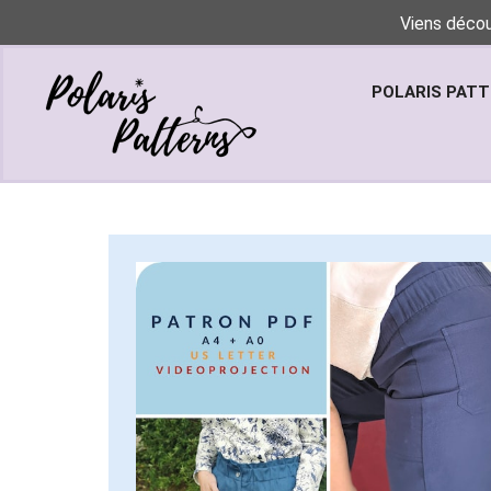
Viens décou
POLARIS PAT