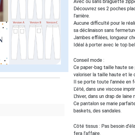
Avec ou sans braguette zippé
Découvrez ses 2 poches plaq
l’arrière.
Aucune difficulté pour le réal
sa déclinaison sans fermeture
Jambes effilées, longueur che
Idéal à porter avec le top bel
Conseil mode :
Ce paper-bag taille haute se p
valoriser la taille haute et le 
Il se porte toute l’année en f
L’été, dans une viscose impri
L’hiver, dans un drap de laine 
Ce pantalon se marie parfait
baskets, des sandales.
Côté tissus : Pas besoin d’él
fera l’affaire.