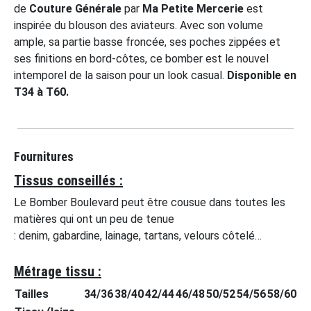
de
Couture Générale
par
Ma Petite Mercerie
est
inspirée du blouson des aviateurs. Avec son volume
ample, sa partie basse froncée, ses poches zippées et
ses finitions en bord-côtes, ce bomber est le nouvel
intemporel de la saison pour un look casual.
Disponible en
T34 à T60.
Fournitures
Tissus conseillés :
Le Bomber Boulevard peut être cousue dans toutes les
matières qui ont un peu de tenue
: denim, gabardine, lainage, tartans, velours côtelé…
Métrage tissu :
Tailles
34/36
38/40
42/44
46/48
50/52
54/56
58/60