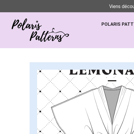
Viens décou
POLARIS PAT