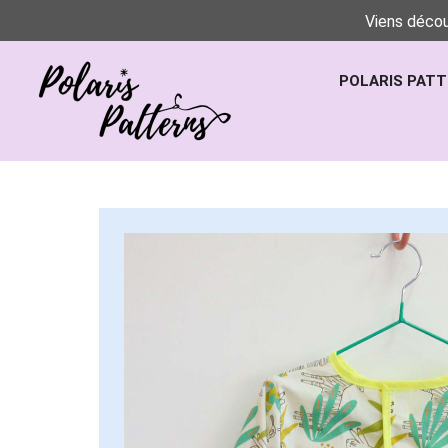
Viens décou
POLARIS PAT