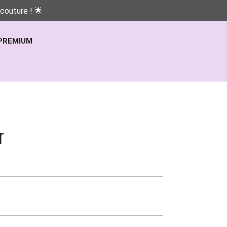
couture ! 🌟
PREMIUM
r