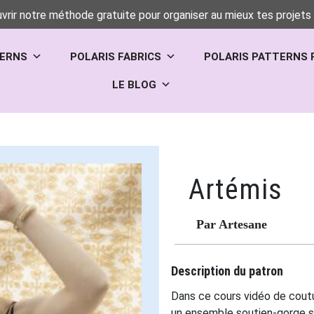
vrir notre méthode gratuite pour organiser au mieux tes projets 
TERNS
POLARIS FABRICS
POLARIS PATTERNS 
LE BLOG
Artémis
Par Artesane
Description du patron
Dans ce cours vidéo de cout
un ensemble soutien-gorge sa