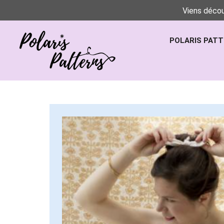
Viens décou
POLARIS PAT