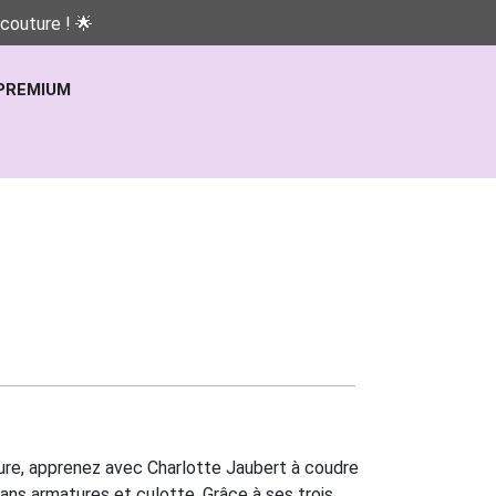
couture ! 🌟
PREMIUM
ure, apprenez avec Charlotte Jaubert à coudre
ns armatures et culotte. Grâce à ses trois